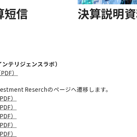
算短信
決算説明資
インテリジェンスラボ）
（PDF）
Investment Reserchのページへ遷移します。
（PDF）
（PDF）
（PDF）
（PDF）
（PDF）