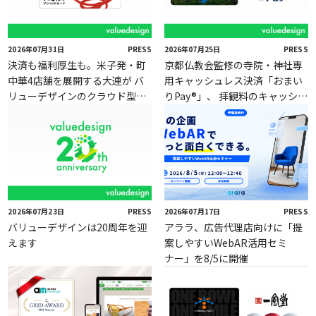
2026年07月31日
PRESS
2026年07月25日
PRESS
決済も福利厚生も。米子発・町
京都仏教会監修の寺院・神社専
中華4店舗を展開する大連が バ
用キャッシュレス決済「おまい
リューデザインのクラウド型独
りPay®」、 拝観料のキャッシュ
自Payサービス「Value Card」
レス決済に対応
を採用
2026年07月23日
PRESS
2026年07月17日
PRESS
バリューデザインは20周年を迎
アララ、広告代理店向けに「提
えます
案しやすいWebAR活用セミ
ナー」を8/5に開催