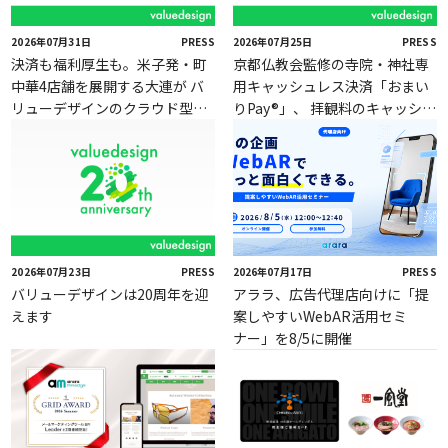
2026年07月31日
PRESS
2026年07月25日
PRESS
決済も福利厚生も。米子発・町
京都仏教会監修の寺院・神社専
中華4店舗を展開する大連が バ
用キャッシュレス決済「おまい
リューデザインのクラウド型独
りPay®」、 拝観料のキャッシュ
自Payサービス「Value Card」
レス決済に対応
を採用
2026年07月23日
PRESS
2026年07月17日
PRESS
バリューデザインは20周年を迎
アララ、広告代理店向けに「提
えます
案しやすいWebAR活用セミ
ナー」を8/5に開催