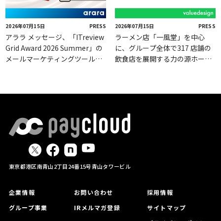
2026年07月15日
PRESS
2026年07月15日
PRESS
アララ メッセージ、「ITreview
ラーメン店「一風堂」を中心
Grid Award 2026 Summer」の
に、グループ全体で317 店舗の
メールマーケティングツール部
飲食店を展開する力の源ホール
門で2期連続「Leader」を受賞
ディングスの株主優待券電子化
をバリューデザインが支援
東京都港区南青山2丁目24番15号青山タワービル
企業情報
お問い合わせ
採用情報
グループ事業
IRメルマガ登録
サイトマップ