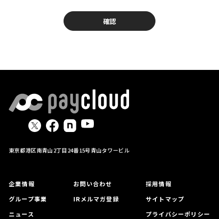
・個人情報管理責任者はペイクラウドホールディングス株
式会社 代表取締役社長となります。
・取得した個人情報を第三者へ提供することはありませ
ん。
・個人情報は、当社が承諾した協力会社に処理を委託す
る場合があります。
・提供いただいた個人情報に関して、お客様が開示等を求
める場合は下記までご連絡ください。
・必須事項以外の個人情報のご提供は任意です。
ペイクラウドホールディングス株式会社 東京都港区南青
山2-24-15 青山タワービル
個人情報保護担当者
TEL：03-5414-3666
東京都港区南青山2丁目24番15号青山タワービル
企業情報
お問い合わせ
採用情報
グループ事業
IRメルマガ登録
サイトマップ
ニュース
プライバシーポリシー